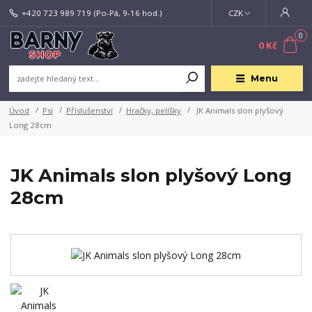
+420 723 989 719
(Po-Pá, 9-16 hod.)
CZK
0
0 Kč
Menu
Úvod
Psi
Příslušenství
Hračky, pelíšky
JK Animals slon plyšový
Long 28cm
JK Animals slon plyšový Long
28cm