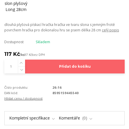
dlouhá plyšová pískací hračka hračka ve tvaru slona s jemným froté
povrchem hračka pro dokonalou hru se psem délka 28 cm
celý popis
Dostupnost
Skladem
117 Kč
/
ks
97 Kč
bez DPH
Přidat do košíku
Číslo produktu:
26-16
EAN kód:
8595159445540
Hlídat cenu / dostupnost
Kompletní specifikace
Komentáře
0