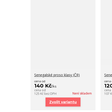
Senegalské proso klasy (ČR)
Sene
cena od
cena
140 Kč
12
/
ks
cena od
cena
Není skladem
125 Kč
bez DPH
107 
Zvolit variantu