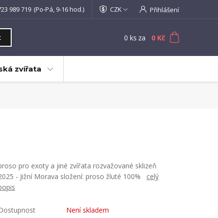
723 989 719
(Po-Pá, 9-16 hod.)
CZK
Přihlášení
0
ks
za
0 Kč
t
ká zvířata
proso pro exoty a jiné zvířata rozvažované sklizeň
2025 - Jižní Morava složení: proso žluté 100%
celý
popis
Dostupnost
Není skladem