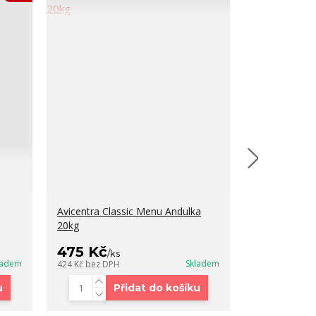
Avicentra Classic Menu Andulka
Avest Andulk
20kg
475 Kč
450 Kč
/
ks
/
k
ladem
Skladem
424 Kč
bez DPH
402 Kč
bez DP
u
Přidat do košíku