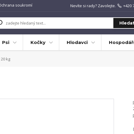
Ochrana soukromí
Nevíte si rady? Zavolejte.
+420 
Hleda
Psi
Kočky
Hlodavci
Hospodářs
 20 kg