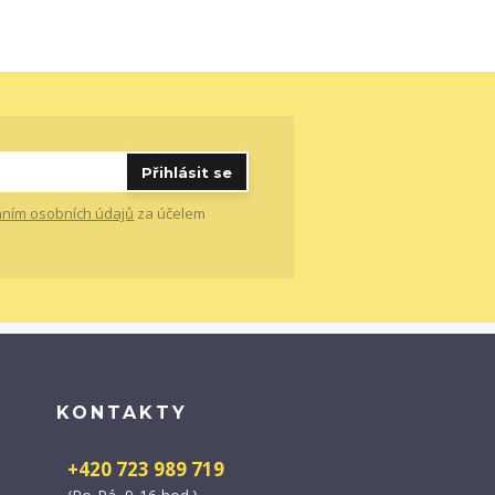
Přihlásit se
ním osobních údajů
za účelem
KONTAKTY
+420 723 989 719