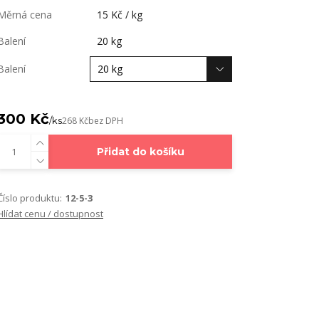
Měrná cena
15 Kč / kg
Balení
20 kg
Balení
300 Kč
/
ks
268 Kč
bez DPH
Přidat do košíku
Číslo produktu:
12-5-3
Hlídat cenu / dostupnost