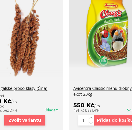
galské proso klasy (Čína)
Avicentra Classic menu drobný
exot 20kg
 od
0 Kč
/
ks
550 Kč
/
ks
 od
Skladem
Sk
Kč
bez DPH
491 Kč
bez DPH
Zvolit variantu
Přidat do košík