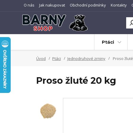
O nás
Jak nakupovat
Obchodní podmínky
Kontakty
Ptáci
Úvod
Ptáci
Jednodruhové zrniny
Proso žluté
Proso žluté 20 kg