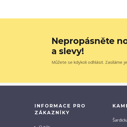
Nepropásněte no
a slevy!
Můžete se kdykoli odhlásit. Zasíláme j
INFORMACE PRO
KAM
ZÁKAZNÍKY
Šardick
O nás