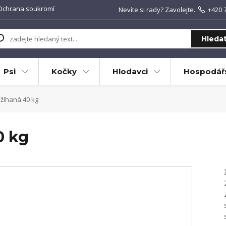
Ochrana soukromí
Nevíte si rady? Zavolejte.
+420 
Hleda
Psi
Kočky
Hlodavci
Hospodářs
žíhaná 40 kg
0 kg