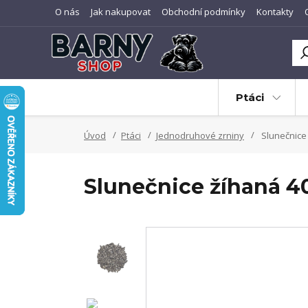
O nás
Jak nakupovat
Obchodní podmínky
Kontakty
Ptáci
Úvod
Ptáci
Jednodruhové zrniny
Slunečnice 
Slunečnice žíhaná 4