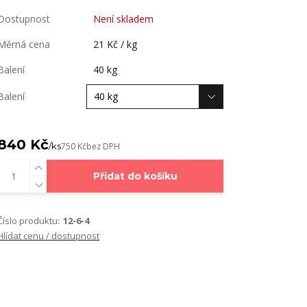
Dostupnost
Není skladem
Měrná cena
21 Kč / kg
Balení
40 kg
Balení
840 Kč
/
ks
750 Kč
bez DPH
Přidat do košíku
Číslo produktu:
12-6-4
Hlídat cenu / dostupnost