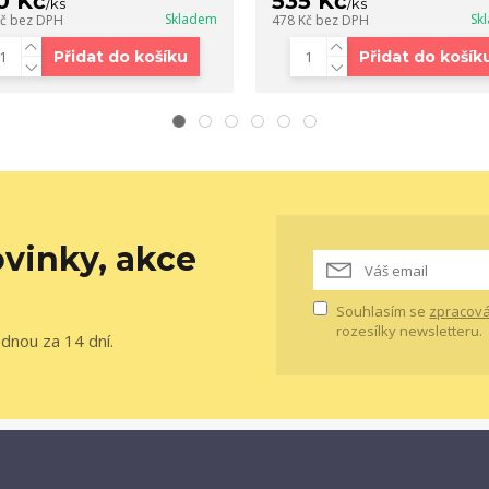
0 Kč
535 Kč
/
ks
/
ks
Skladem
Sk
Kč
bez DPH
478 Kč
bez DPH
Přidat do košíku
Přidat do košík
vinky, akce
Souhlasím se
zpracová
rozesílky newsletteru.
ednou za 14 dní.