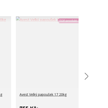
TOP produkt
kg
Avest Velký papoušek 17 20kg
Sušený mouč
cena od
150 Kč
/
ks