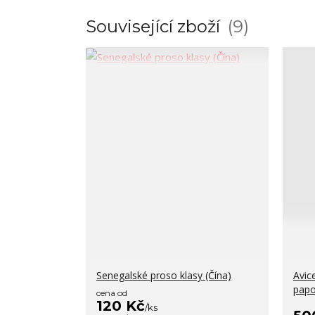
Související zboží
9
Senegalské proso klasy (Čína)
Avic
papo
cena od
120 Kč
/
ks