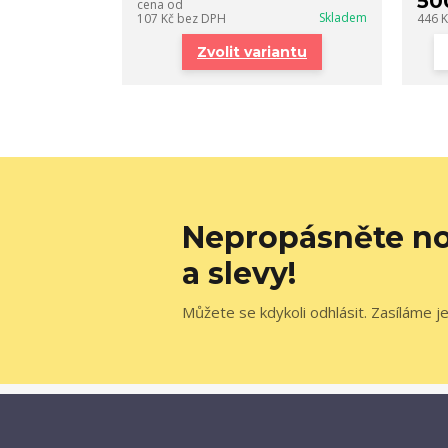
50
cena od
Skladem
107 Kč
bez DPH
446 
Zvolit variantu
Nepropásněte no
a slevy!
Můžete se kdykoli odhlásit. Zasíláme j