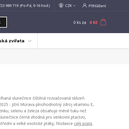
723 989 719
(Po-Pá, 9-16 hod.)
CZK
Přihlášení
0
ks
za
0 Kč
t
ká zvířata
žíhaná slunečnice čištěná rozvažovaná sklizeň
2025 - Jižní Morava plnohodnotný zdroj vitaminu E,
zinku, selenu a železa obsahuje méně tuku než
slunečnice černá vhodná pro venkovní ptactvo,
střední a velké exotické ptáky, hlodavce
celý popis