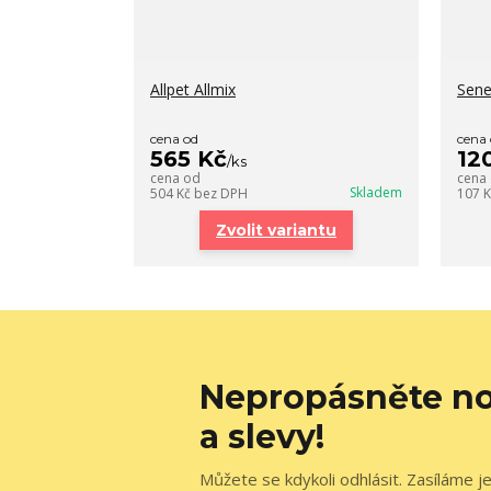
Allpet Allmix
Sene
cena od
cena
565 Kč
12
/
ks
cena od
cena
Skladem
504 Kč
bez DPH
107 
Zvolit variantu
Nepropásněte no
a slevy!
Můžete se kdykoli odhlásit. Zasíláme j