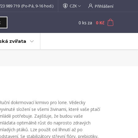
723 989 719
(Po-Pá, 9-16 hod.)
CZK
Přihlášení
0
ks
za
0 Kč
t
ká zvířata
Ruční dokrmovací krmivo pro lorie. Vědecky
vyvinuté složení se všemi živinami, které vaše ptačí
mládě potřebuje. Zajišťuje, že budou vaše
mláďata optimálně růst do naprosto zdravých
mladých ptáků. Lze použít od líhnutí až po
odstavení. Se stabilizátory střevní flóry, prebiotiky,