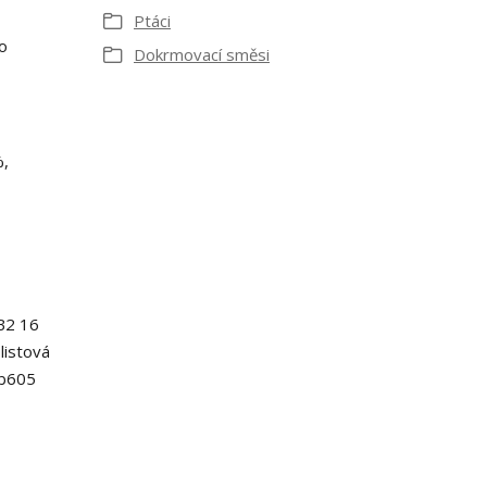
Ptáci
ho
Dokrmovací směsi
%,
 B2 16
listová
3b605