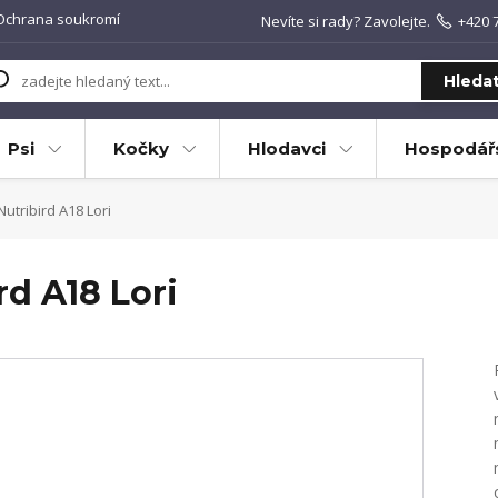
Ochrana soukromí
Nevíte si rady? Zavolejte.
+420 
Hleda
Psi
Kočky
Hlodavci
Hospodářs
utribird A18 Lori
rd A18 Lori