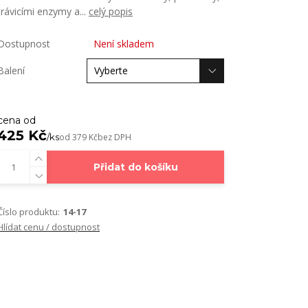
trávicími enzymy a...
celý popis
Dostupnost
Není skladem
Balení
cena od
425 Kč
/
ks
od
379 Kč
bez DPH
Přidat do košíku
Číslo produktu:
14-17
Hlídat cenu / dostupnost