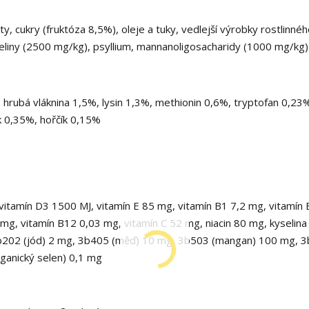
y, cukry (fruktóza 8,5%), oleje a tuky, vedlejší výrobky rostlinné
yseliny (2500 mg/kg), psyllium, mannanoligosacharidy (1000 mg/kg)
hrubá vláknina 1,5%, lysin 1,3%, methionin 0,6%, tryptofan 0,23
k 0,35%, hořčík 0,15%
vitamín D3 1500 MJ, vitamín E 85 mg, vitamín B1 7,2 mg, vitamín
g, vitamín B12 0,03 mg, vitamín C 52 mg, niacin 80 mg, kyselina 
, 3b202 (jód) 2 mg, 3b405 (měď) 10 mg, 3b503 (mangan) 100 mg, 
ganický selen) 0,1 mg