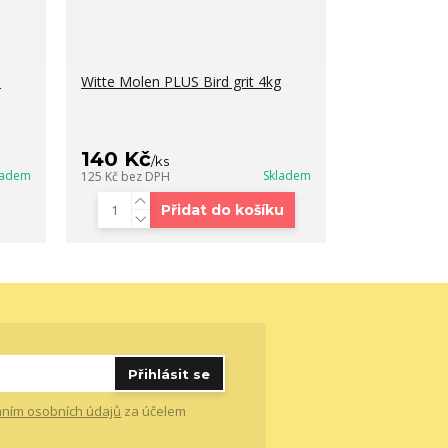
d
Witte Molen PLUS Bird grit 4kg
140 Kč
/
ks
ladem
Skladem
125 Kč
bez DPH
Přidat do košíku
Přihlásit se
ním osobních údajů
za účelem