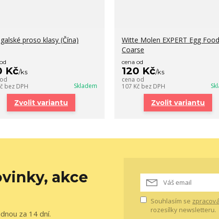
galské proso klasy (Čína)
Witte Molen EXPERT Egg Foo
Coarse
 od
cena od
0 Kč
120 Kč
/
ks
/
ks
 od
cena od
Skladem
Sk
Kč
bez DPH
107 Kč
bez DPH
Zvolit variantu
Zvolit variantu
vinky, akce
Souhlasím se
zpracová
rozesílky newsletteru.
ednou za 14 dní.