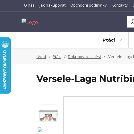
O nás
Jak nakupovat
Obchodní podmínky
Kontakty
Ptáci
Úvod
Ptáci
Dokrmovací směsi
Versele-Laga N
Versele-Laga Nutribi