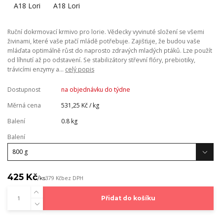
Ruční dokrmovací krmivo pro lorie. Vědecky vyvinuté složení se všemi
živinami, které vaše ptačí mládě potřebuje. Zajišťuje, že budou vaše
mláďata optimálně růst do naprosto zdravých mladých ptáků. Lze použít
od líhnutí až po odstavení. Se stabilizátory střevní flóry, prebiotiky,
trávicími enzymy a...
celý popis
Dostupnost
na objednávku do týdne
Měrná cena
531,25 Kč / kg
Balení
0.8 kg
Balení
425 Kč
/
ks
379 Kč
bez DPH
Přidat do košíku