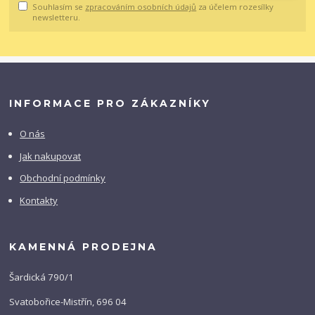
Souhlasím se
zpracováním osobních údajů
za účelem rozesílky
newsletteru.
INFORMACE PRO ZÁKAZNÍKY
O nás
Jak nakupovat
Obchodní podmínky
Kontakty
KAMENNÁ PRODEJNA
Šardická 790/1
Svatobořice-Mistřín, 696 04