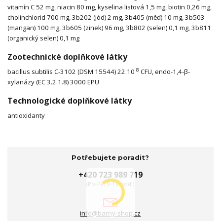
vitamín C 52 mg, niacin 80 mg, kyselina listová 1,5 mg, biotin 0,26 mg,
cholinchlorid 700 mg, 3b202 (jód) 2 mg, 3b405 (měď) 10 mg, 3b503
(mangan) 100 mg, 3b605 (zinek) 96 mg, 3b802 (selen) 0,1 mg, 3b811
(organický selen) 0,1 mg
Zootechnické doplňkové látky
8
bacillus subtilis C-3102 (DSM 15544) 22.10
CFU, endo-1,4-β-
xylanázy (EC 3.2.1.8) 3000 EPU
Technologické doplňkové látky
antioxidanty
Potřebujete poradit?
+420 723 989 719
(Po-Pá, 9-16 hod.)
info@barny-shop.cz