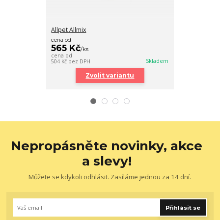
Allpet Allmix
Senegalské pro
cena od
cena od
565 Kč
120 Kč
/
ks
/
ks
cena od
cena od
Skladem
504 Kč
bez DPH
107 Kč
bez DPH
Zvolit variantu
Zv
Nepropásněte novinky, akce
a slevy!
Můžete se kdykoli odhlásit. Zasíláme jednou za 14 dní.
Přihlásit se