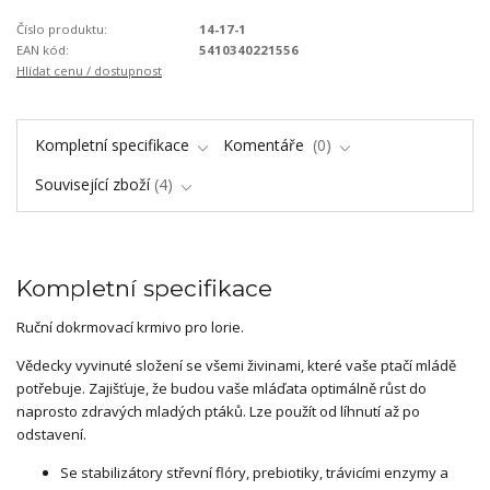
Číslo produktu:
14-17-1
EAN kód:
5410340221556
Hlídat cenu / dostupnost
Kompletní specifikace
Komentáře
0
Související zboží
4
Kompletní specifikace
Ruční dokrmovací krmivo pro lorie.
Vědecky vyvinuté složení se všemi živinami, které vaše ptačí mládě
potřebuje. Zajišťuje, že budou vaše mláďata optimálně růst do
naprosto zdravých mladých ptáků. Lze použít od líhnutí až po
odstavení.
Se stabilizátory střevní flóry, prebiotiky, trávicími enzymy a