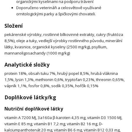
organickými kyselinami na podporu trávení
Doporučeno veterináři a celosvětově využívané
ornitologickými parky a špičkovými chovateli.
Složení
pekárenské výrobky, rostlinné bílkovinné extrakty, cukry (fruktóza
8,5%), oleje a tuky, vedlejší výrobky rostlinného původu, minerální
látky, kvasnice, organické kyseliny (2500 mg/kg), psyllium,
mannanoligosacharidy (1000 mg/kg)
Analytické složky
protein 18%, obsah tuku 7%, hrubý popel 8,5%, hrubá vláknina
1,5%, lysin 1,3%, methionin 0,6%, tryptofan 0,23%, threonin 0,65%,
vápník 1,1%, fosfor 0,8%, sodík 0,35%, hořčík 0,15%
Doplňkové látky/kg
Nutriční doplňkové látky
vitamín A 7200 MJ, 3a160a β-karoten 4,35 mg, vitamín D3 1500 MJ,
vitamín E 85 mg, vitamín B1 7,2 mg, vitamín B2 16 mg, D-
kalciumpanthotenát 20 mg, vitamín B6 6 mg, vitamín B12 0,03 mg,