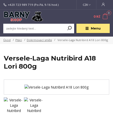
+420 723 989 719
(Po-Pá, 9-16 hod.)
CZK
0
0 Kč
Menu
Úvod
Ptáci
Dokrmovací směsi
Versele-Laga Nutribird A18 Lori 800g
Versele-Laga Nutribird A18
Lori 800g