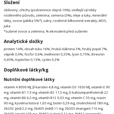
Složení
obiloviny, ořechy (podzemnice olejná 10%), vedlejší výrobky
rostlinného původu, zelenina, semena (5%), oleje a tuky, minerální
látky, ovoce (jablka 5%*), cukry, rostlinné bílkovinné extrakty, MOS,
juka
*sušené ovoce a zelenina, % ekvivalent před sušením
Analytické složky
protein 14%, obsah tuku 16%, hrubá vláknina 3%, hrubý popel 7%,
vápník 0,9%, fosfor 0,6%, methionin 0,35%, lysin 0,75%, threonin
0,45%, tryptofan 0,15%, cystin 0,3%
Doplňkové látky/kg
Nutriční doplňkové látky
vitamín A 8000 MJ, β-karoten 4,8 mg, vitamín D3 1650 MJ, vitamín E 90
mg, vitamín B1 7,5 mg, vitamín B2 17,5 mg, D-kalciumpanthotenát 22
mg, vitamín B6 6,5 mg, vitamín B12 0,03 mg, vitamín C 55 mg, niacin
90 mg, kyselina listová 1,65 mg, biotin 0,29 mg, cholinchlorid 780 mg,
3b202 (jód) 2,3 mg, 3b405 (měď) 11 mg, 3b503 (mangan) 110 mg,
3b605 (zinek) 105 mg, 3b802 (selen) 0,11 mg, 3b811 (organický