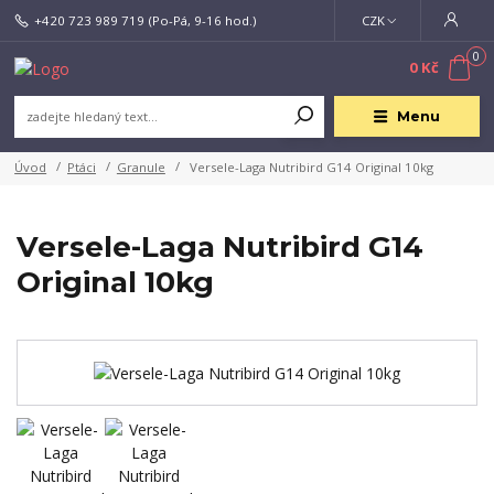
+420 723 989 719
(Po-Pá, 9-16 hod.)
CZK
0
0 Kč
Menu
Úvod
Ptáci
Granule
Versele-Laga Nutribird G14 Original 10kg
Versele-Laga Nutribird G14
Original 10kg