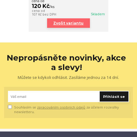
cena od
120 Kč
/
ks
cena od
Skladem
107 Kč
bez DPH
Zvolit variantu
Nepropásněte novinky, akce
a slevy!
Můžete se kdykoli odhlásit. Zasíláme jednou za 14 dní.
Přihlásit se
Souhlasím se
zpracováním osobních údajů
za účelem rozesílky
newsletteru.