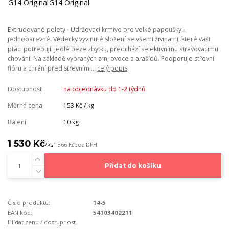
Extrudované pelety - Udržovací krmivo pro velké papoušky -
jednobarevné. Vědecky vyvinuté složení se všemi živinami, které vaši
ptáci potřebují. Jedlé beze zbytku, předchází selektivnímu stravovacímu
chování. Na základě vybraných zrn, ovoce a arašídů. Podporuje střevní
flóru a chrání před střevními...
celý popis
Dostupnost
na objednávku do 1-2 týdnů
Měrná cena
153 Kč / kg
Balení
10 kg
1 530 Kč
/
ks
1 366 Kč
bez DPH
Přidat do košíku
Číslo produktu:
14-5
EAN kód:
54103402211
Hlídat cenu / dostupnost