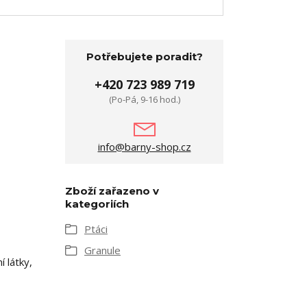
Potřebujete poradit?
+420 723 989 719
(Po-Pá, 9-16 hod.)
info@barny-shop.cz
Zboží zařazeno v
kategoriích
Ptáci
Granule
 látky,