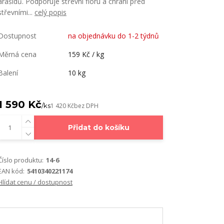
arašídů. Podporuje střevní flóru a chrání před
střevními...
celý popis
Dostupnost
na objednávku do 1-2 týdnů
Měrná cena
159 Kč / kg
Balení
10 kg
1 590 Kč
/
ks
1 420 Kč
bez DPH
Přidat do košíku
Číslo produktu:
14-6
EAN kód:
5410340221174
Hlídat cenu / dostupnost