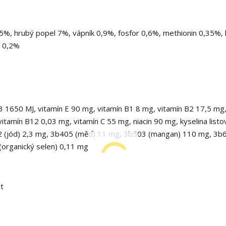
5%, hrubý popel 7%, vápník 0,9%, fosfor 0,6%, methionin 0,35%, l
n 0,2%
3 1650 MJ, vitamín E 90 mg, vitamín B1 8 mg, vitamín B2 17,5 mg
itamín B12 0,03 mg, vitamín C 55 mg, niacin 90 mg, kyselina listo
202 (jód) 2,3 mg, 3b405 (měď) 11 mg, 3b503 (mangan) 110 mg, 3b
(organický selen) 0,11 mg
it