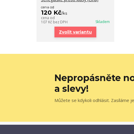
cena od
120 Kč
/
ks
cena od
Skladem
107 Kč
bez DPH
Zvolit variantu
Nepropásněte no
a slevy!
Můžete se kdykoli odhlásit. Zasíláme j