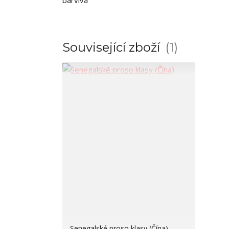
barviva
Související zboží
1
Senegalské proso klasy (Čína)