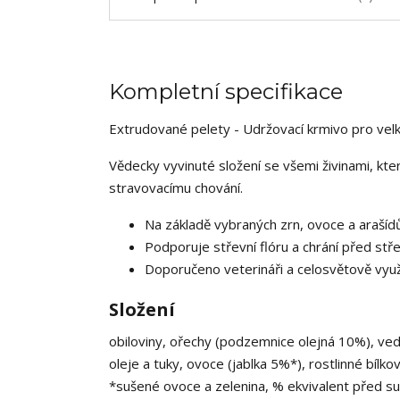
Kompletní specifikace
Extrudované pelety - Udržovací krmivo pro vel
Vědecky vyvinuté složení se všemi živinami, kter
stravovacímu chování.
Na základě vybraných zrn, ovoce a arašíd
Podporuje střevní flóru a chrání před stř
Doporučeno veterináři a celosvětově využí
Složení
obiloviny, ořechy (podzemnice olejná 10%), vedl
oleje a tuky, ovoce (jablka 5%*), rostlinné bílko
*sušené ovoce a zelenina, % ekvivalent před s