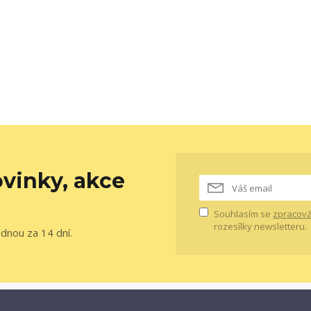
vinky, akce
Souhlasím se
zpracová
rozesílky newsletteru.
ednou za 14 dní.