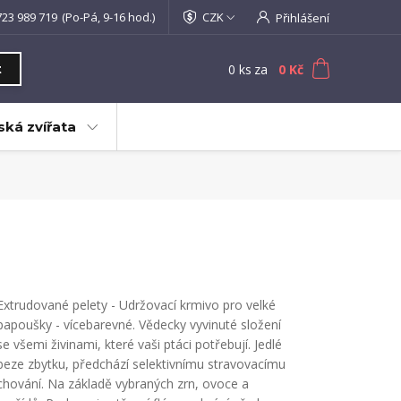
723 989 719
(Po-Pá, 9-16 hod.)
CZK
Přihlášení
0
ks
za
0 Kč
t
ká zvířata
Extrudované pelety - Udržovací krmivo pro velké
papoušky - vícebarevné. Vědecky vyvinuté složení
se všemi živinami, které vaši ptáci potřebují. Jedlé
beze zbytku, předchází selektivnímu stravovacímu
chování. Na základě vybraných zrn, ovoce a