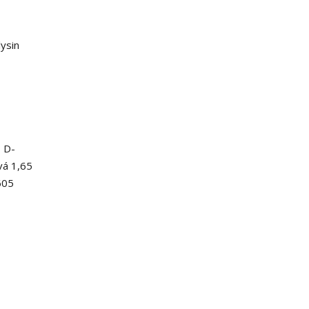
ysin
, D-
vá 1,65
605