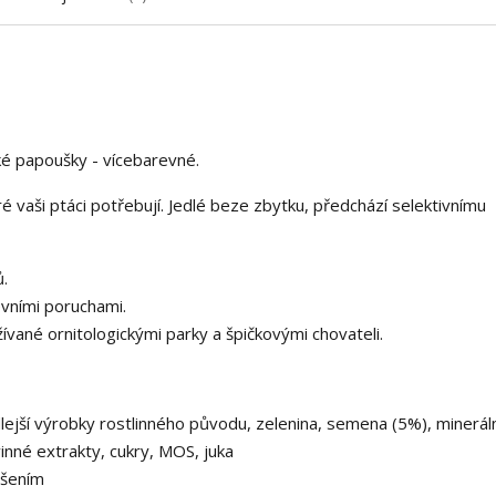
ké papoušky - vícebarevné.
é vaši ptáci potřebují. Jedlé beze zbytku, předchází selektivnímu
ů.
evními poruchami.
vané ornitologickými parky a špičkovými chovateli.
ejší výrobky rostlinného původu, zelenina, semena (5%), minerální
vinné extrakty, cukry, MOS, juka
ušením