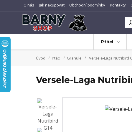
O nás
Jak nakupovat
Obchodní podmínky
Kontakty
Ptáci
Úvod
Ptáci
Granule
Versele-Laga Nutribird G
Versele-Laga Nutribi