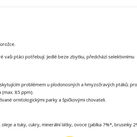
orožce.
é vaši ptáci potřebují. Jedlé beze zbytku, předchází selektivnímu
yskytujícím problémem u plodonosných a hmyzožravých ptáků; pr
a (max. 85 ppm).
vané ornitologickými parky a špičkovými chovateli.
, oleje a tuky, cukry, minerální látky, ovoce (jablka 7%*, brusinky 