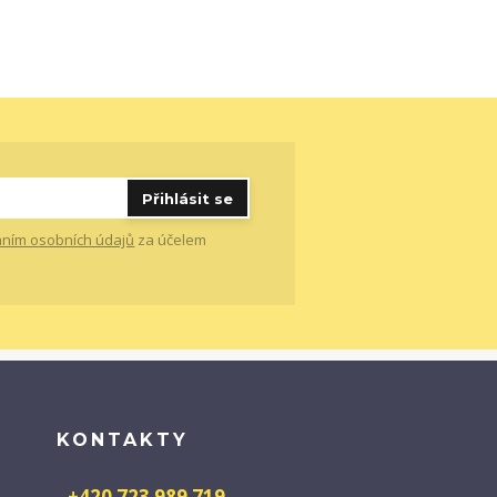
Přihlásit se
ním osobních údajů
za účelem
KONTAKTY
+420 723 989 719