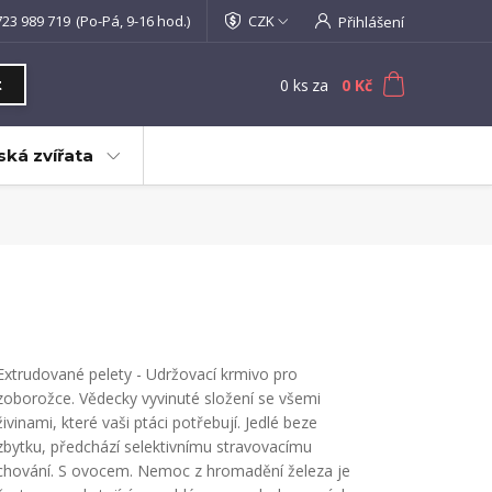
723 989 719
(Po-Pá, 9-16 hod.)
CZK
Přihlášení
0
ks
za
0 Kč
t
ká zvířata
Extrudované pelety - Udržovací krmivo pro
zoborožce. Vědecky vyvinuté složení se všemi
živinami, které vaši ptáci potřebují. Jedlé beze
zbytku, předchází selektivnímu stravovacímu
chování. S ovocem. Nemoc z hromadění železa je