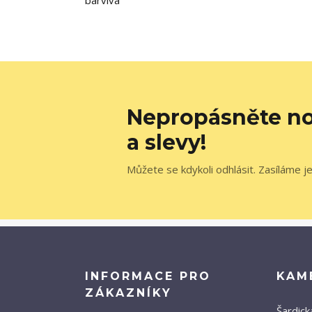
barviva
Nepropásněte no
a slevy!
Můžete se kdykoli odhlásit. Zasíláme j
INFORMACE PRO
KAM
ZÁKAZNÍKY
Šardick