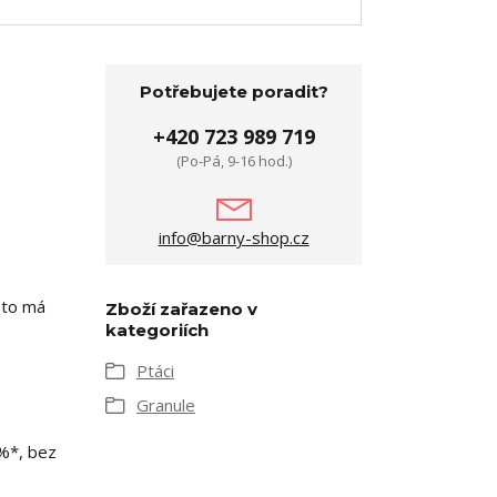
Potřebujete poradit?
+420 723 989 719
(Po-Pá, 9-16 hod.)
info@barny-shop.cz
oto má
Zboží zařazeno v
kategoriích
Ptáci
Granule
2%*, bez