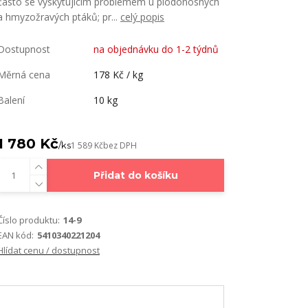
často se vyskytujícím problémem u plodonosných
a hmyzožravých ptáků; pr...
celý popis
Dostupnost
na objednávku do 1-2 týdnů
Měrná cena
178 Kč / kg
Balení
10 kg
1 780 Kč
/
ks
1 589 Kč
bez DPH
Přidat do košíku
Číslo produktu:
14-9
EAN kód:
5410340221204
Hlídat cenu / dostupnost