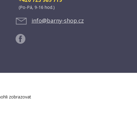
(Po-Pá, 9-16 hod.)
info@barny-shop.cz
ohli zobrazovat