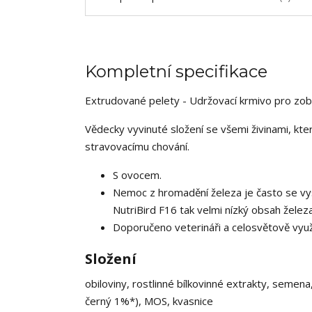
Kompletní specifikace
Extrudované pelety - Udržovací krmivo pro zob
Vědecky vyvinuté složení se všemi živinami, kter
stravovacímu chování.
S ovocem.
Nemoc z hromadění železa je často se v
NutriBird F16 tak velmi nízký obsah želez
Doporučeno veterináři a celosvětově využí
Složení
obiloviny, rostlinné bílkovinné extrakty, semena
černý 1%*), MOS, kvasnice