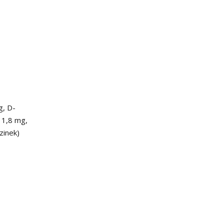
g, D-
 1,8 mg,
zinek)