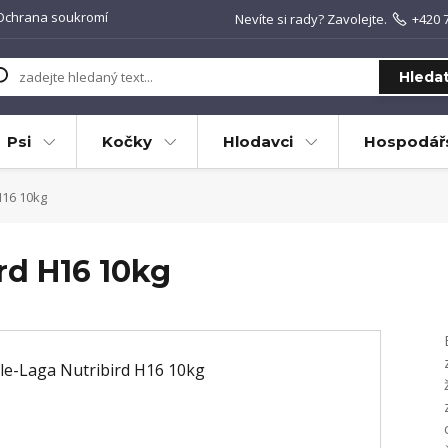
Ochrana soukromí
Nevíte si rady? Zavolejte.
+420 
Hleda
Psi
Kočky
Hlodavci
Hospodářs
H16 10kg
rd H16 10kg