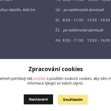
řice-Mistřín, 696 04
Út:
po telefonické domluvě
St: 8:30 - 11:30 13:30 - 16:30
Čt:
po telefonické domluvě
Pá: 8:30 - 11:30 13:30 - 16:30
Zpracování cookies
rtneři potřebují Váš
souhlas
s použitím souborů cookies, aby Vám m
informace týkající se Vašich zájmů.
Vytvořeno na
Eshop-rychle.cz
Nastavení
Souhlasím