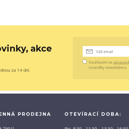
vinky, akce
Souhlasím se
zpracová
rozesílky newsletteru.
ednou za 14 dní.
ENNÁ PRODEJNA
OTEVÍRACÍ DOBA:
á 790/1
Po: 8:30 - 11:30 13:30 - 16:30