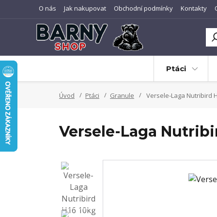
O nás
Jak nakupovat
Obchodní podmínky
Kontakty
Ptáci
Úvod
Ptáci
Granule
Versele-Laga Nutribird 
Versele-Laga Nutribi