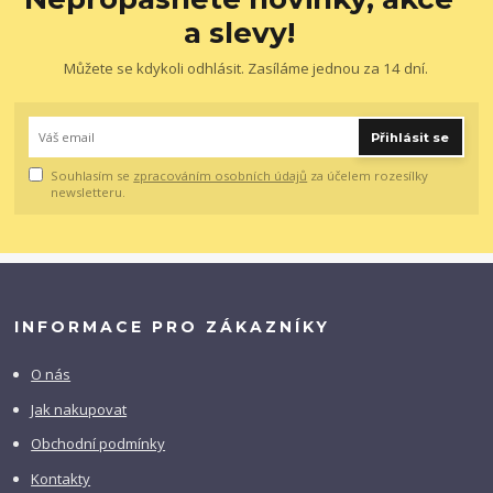
a slevy!
Můžete se kdykoli odhlásit. Zasíláme jednou za 14 dní.
Přihlásit se
Souhlasím se
zpracováním osobních údajů
za účelem rozesílky
newsletteru.
INFORMACE PRO ZÁKAZNÍKY
O nás
Jak nakupovat
Obchodní podmínky
Kontakty