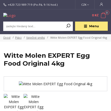
+420 723 989 719
(Po-Pá, 9-16 hod.)
CZK
0
0 Kč
Menu
Úvod
Ptáci
Vaječné směsi
Witte Molen EXPERT Egg Food Original 4kg
Witte Molen EXPERT Egg
Food Original 4kg