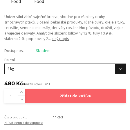
Univerzální vlhké vaječné krmivo, vhodné pro všechny druhy
zrnožravých ptáků. Složení: pekařské produkty, různé cukry, oleje a tuky,
cereálie, semena, minerály, deriváty rostlinného původu, droždí, vejce
a vaječné deriváty. Analytické složení: bílkoviny 12 %, tuky 10,9 %,
vláknina 2 %, popeloviny 2...
celý popis
Dostupnost
Skladem
Balení
480 Kč
/
ks
429 Kč
bez DPH
Přidat do košíku
Číslo produktu:
11-2-3
Hlídat cenu / dostupnost