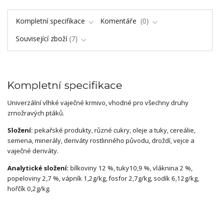
Kompletní specifikace
Komentáře
0
Související zboží
7
Kompletní specifikace
Univerzální vlhké vaječné krmivo, vhodné pro všechny druhy
zrnožravých ptáků.
Složení:
pekařské produkty, různé cukry, oleje a tuky, cereálie,
semena, minerály, deriváty rostlinného původu, droždí, vejce a
vaječné deriváty.
Analytické složení:
bílkoviny 12
%
,
tuky
10,9
%, vláknina 2 %,
popeloviny
2,7
%
, vápník
1,2g/kg, fosfor 2,7g/kg, sodík 6,12g/kg,
hořčík 0,2g
/
kg
.