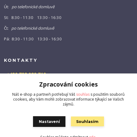
Út:
po telefonické domluvě
St: 8:30 - 11:30 13:30 - 16:30
Čt:
po telefonické domluvě
Pá: 8:30 - 11:30 13:30 - 16:30
KONTAKTY
+420 723 989 719
(Po-Pá, 9-16 hod.)
Zpracování cookies
info@barny-shop.cz
Náš e-shop a partneři potřebují Váš
souhlas
s použitím souborů
cookies, aby Vám mohli zobrazovat informace týkající se Vašich
zájmů.
Nastavení
Souhlasím