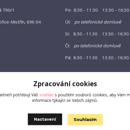
á 790/1
Po: 8:30 - 11:30 13:30 - 16:30
řice-Mistřín, 696 04
Út:
po telefonické domluvě
St: 8:30 - 11:30 13:30 - 16:30
Čt:
po telefonické domluvě
Pá: 8:30 - 11:30 13:30 - 16:30
Zpracování cookies
rtneři potřebují Váš
souhlas
s použitím souborů cookies, aby Vám m
informace týkající se Vašich zájmů.
Nastavení
Souhlasím
Vytvořeno na
Eshop-rychle.cz