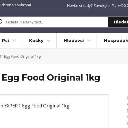
Ochrana soukromí
Nevíte si rady? Zavolejte.
+420 
Hleda
Psi
Kočky
Hlodavci
Hospodářs
T Egg Food Original 1kg
Egg Food Original 1kg