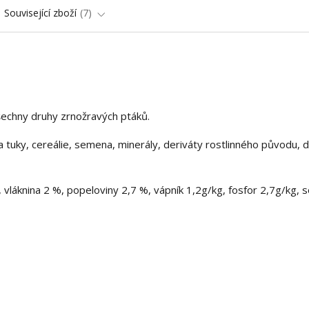
Související zboží
7
šechny druhy zrnožravých ptáků.
 tuky, cereálie, semena, minerály, deriváty rostlinného původu, d
 vláknina 2 %, popeloviny
2,7
%
, vápník
1,2g/kg, fosfor 2,7g/kg, s