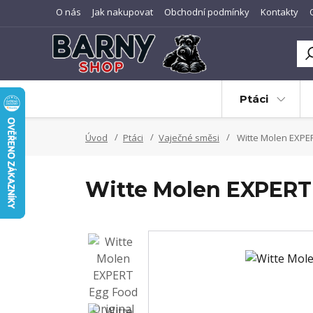
O nás
Jak nakupovat
Obchodní podmínky
Kontakty
Ptáci
Úvod
Ptáci
Vaječné směsi
Witte Molen EXPER
Witte Molen EXPERT 