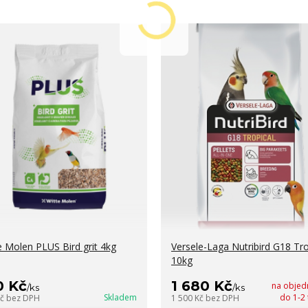
e Molen PLUS Bird grit 4kg
Versele-Laga Nutribird G18 Tro
10kg
0 Kč
1 680 Kč
na objed
/
ks
/
ks
Skladem
do 1-2
Kč
bez DPH
1 500 Kč
bez DPH