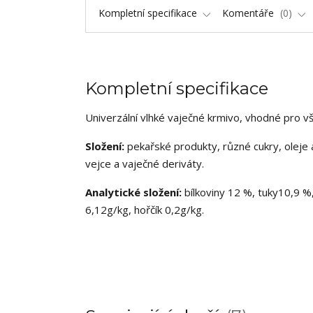
Kompletní specifikace
Komentáře
0
Kompletní specifikace
Univerzální vlhké vaječné krmivo, vhodné pro v
Složení:
pekařské produkty, různé cukry, oleje a
vejce a vaječné deriváty.
Analytické složení:
bílkoviny 12
%
,
tuky
10,9
%,
6,12g/kg, hořčík 0,2g
/
kg
.