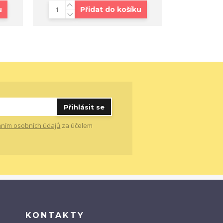
u
Přidat do košíku
Zvo
Přihlásit se
ním osobních údajů
za účelem
KONTAKTY