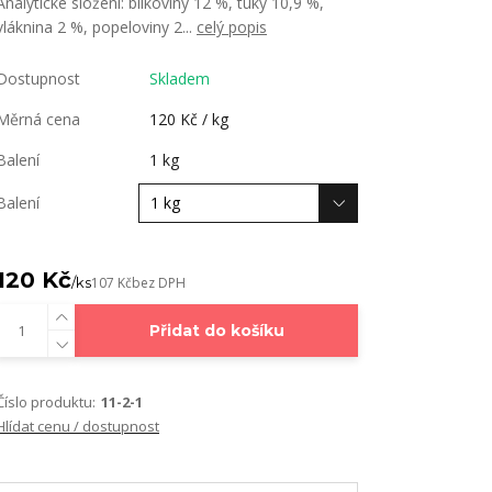
Analytické složení: bílkoviny 12 %, tuky 10,9 %,
vláknina 2 %, popeloviny 2...
celý popis
Dostupnost
Skladem
Měrná cena
120 Kč / kg
Balení
1 kg
Balení
120 Kč
/
ks
107 Kč
bez DPH
Přidat do košíku
Číslo produktu:
11-2-1
Hlídat cenu / dostupnost