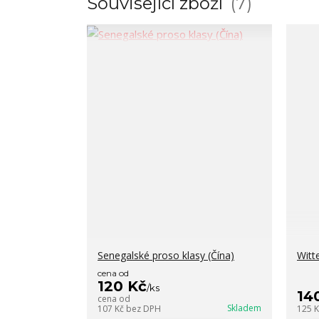
Související zboží
7
Senegalské proso klasy (Čína)
Witt
cena od
120 Kč
/
ks
14
cena od
Skladem
107 Kč
bez DPH
125 