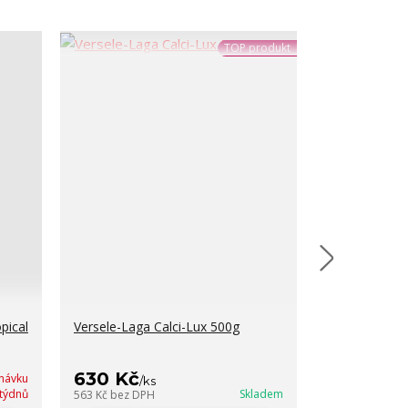
TOP produkt
pical
Versele-Laga Calci-Lux 500g
Sušený mouč
cena od
150 Kč
/
ks
630 Kč
návku
/
ks
cena od
 týdnů
Skladem
563 Kč
bez DPH
134 Kč
bez DP