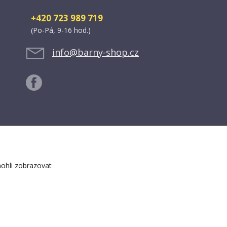
+420 723 989 719
(Po-Pá, 9-16 hod.)
info@barny-shop.cz
ohli zobrazovat