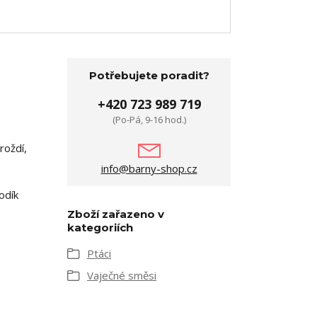
Potřebujete poradit?
+420 723 989 719
(Po-Pá, 9-16 hod.)
roždí,
info@barny-shop.cz
odík
Zboží zařazeno v
kategoriích
Ptáci
Vaječné směsi