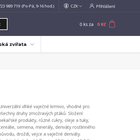
723 989 719
(Po-Pá, 9-16 hod.)
CZK
Přihlášení
0
ks
za
0 Kč
t
ká zvířata
Univerzální vlhké vaječné krmivo, vhodné pro
všechny druhy zrnožravých ptáků. Složení:
pekařské produkty, různé cukry, oleje a tuky,
cereálie, semena, minerály, deriváty rostlinného
původu, droždí, vejce a vaječné deriváty.