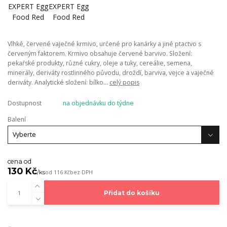
Vlhké, červené vaječné krmivo, určené pro kanárky a jiné ptactvo s
červeným faktorem. Krmivo obsahuje červené barvivo. Složení:
pekařské produkty, různé cukry, oleje a tuky, cereálie, semena,
minerály, deriváty rostlinného původu, droždí, barviva, vejce a vaječné
deriváty. Analytické složení: bílko...
celý popis
Dostupnost
na objednávku do týdne
Balení
cena od
130 Kč
/
ks
od
116 Kč
bez DPH
Přidat do košíku