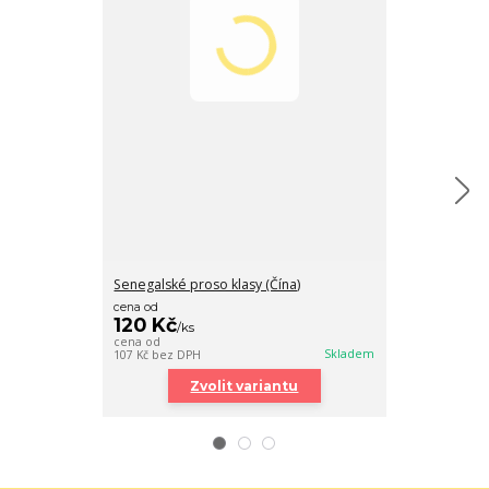
Senegalské proso klasy (Čína)
Witte Molen PL
cena od
120 Kč
/
ks
140 Kč
/
ks
cena od
125 Kč
bez DPH
Skladem
107 Kč
bez DPH
Zvolit variantu