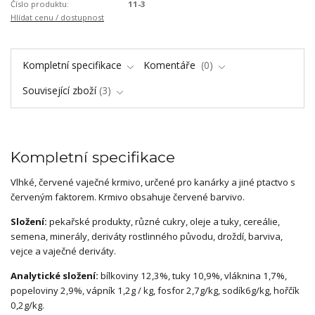
Číslo produktu:
11-3
Hlídat cenu / dostupnost
Kompletní specifikace
Komentáře
0
Související zboží
3
Kompletní specifikace
Vlhké, červené vaječné krmivo, určené pro kanárky a jiné ptactvo s
červeným faktorem. Krmivo obsahuje červené barvivo.
Složení:
pekařské produkty, různé cukry, oleje a tuky, cereálie,
semena, minerály, deriváty
rostlinného
původu, droždí, barviva,
vejce a vaječné deriváty.
Analytické složení:
bílkoviny 12,3%, tuky 10,9%
, vláknina
1,7%,
popeloviny 2,9%, vápník 1,2g / kg, fosfor 2,7g/kg,
sodík
6g
/kg, hořčík
0,2g/
kg
.