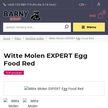
+420 723 989 719
(Po-Pá, 9-16 hod.)
CZK
0
0 Kč
Menu
Úvod
Ptáci
Vaječné směsi
Witte Molen EXPERT Egg Food Red
Witte Molen EXPERT Egg
Food Red
TOP produkt