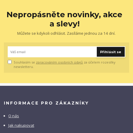
Nepropásněte novinky, akce
a slevy!
Můžete se kdykoli odhlásit. Zasíláme jednou za 14 dní.
Přihlásit se
Souhlasím se
zpracováním osobních údajů
za účelem rozesílky
newsletteru.
INFORMACE PRO ZÁKAZNÍKY
O nás
Jak nakupovat