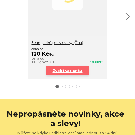
Senegalské proso klasy (Čína)
Allpet Allmix
cena od
cena od
120 Kč
565 Kč
/
ks
/
ks
cena od
cena od
Skladem
107 Kč
bez DPH
504 Kč
bez DPH
Zvolit variantu
Zv
Nepropásněte novinky, akce
a slevy!
Můžete se kdykoli odhlásit. Zasíláme jednou za 14 dní.