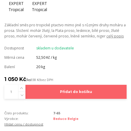
Základní směs pro tropické ptactvo mimo jiné s různými druhy moháru a
prosa. Složení: mohár žlutý, la Plata proso, lesknice, bílé proso, žluté
proso, mohár červený, červené proso, lněné semínko, niger
celý popis
Dostupnost
skladem u dodavatele
Měrná cena
52,50 Kč / kg
Balení
20 kg
1 050 Kč
/
ks
938 Kč
bez DPH
Přidat do košíku
Číslo produktu:
7-65
Výrobce:
Beduco Belgie
Hlídat cenu / dostupnost