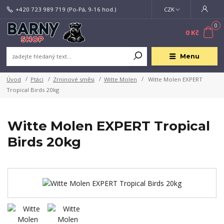
+420 723 989 719
(Po-Pá, 9-16 hod.)
CZK
0
0 Kč
Menu
Úvod
Ptáci
Zrninové směsi
Witte Molen
Witte Molen EXPERT
Tropical Birds 20kg
Witte Molen EXPERT Tropical
Birds 20kg