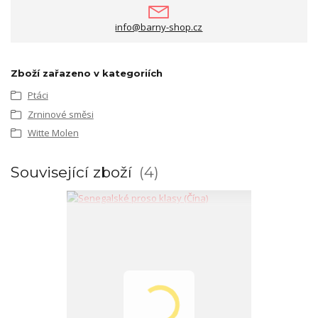
info@barny-shop.cz
Zboží zařazeno v kategoriích
Ptáci
Zrninové směsi
Witte Molen
Související zboží
4