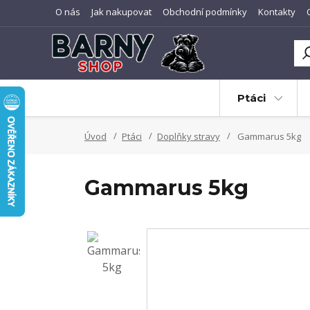
O nás
Jak nakupovat
Obchodní podmínky
Kontakty
Ptáci
Úvod
Ptáci
Doplňky stravy
Gammarus 5kg
Gammarus 5kg