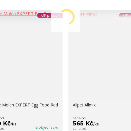
TOP produkt
TOP p
e Molen EXPERT Egg Food Red
Allpet Allmix
 od
cena od
0 Kč
565 Kč
/
ks
/
ks
na objednávku
 od
cena od