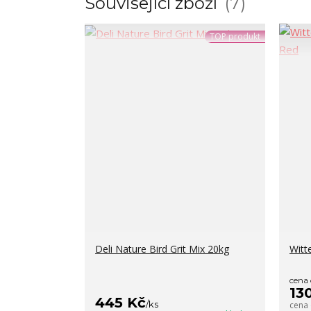
Související zboží
7
TOP produkt
Deli Nature Bird Grit Mix 20kg
Witt
cena
13
445 Kč
/
ks
cena