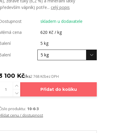
%), zdravé tuky (6,2 %) a minerální látky
(především vápník) potře...
celý popis
Dostupnost
skladem u dodavatele
Měrná cena
620 Kč / kg
Balení
5 kg
Balení
3 100 Kč
/
ks
2 768 Kč
bez DPH
Přidat do košíku
Číslo produktu:
10-6-3
Hlídat cenu / dostupnost