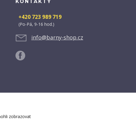
KONTAKTY
+420 723 989 719
(Po-Pá, 9-16 hod.)
info@barny-shop.cz
ohli zobrazovat