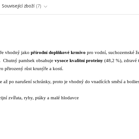
Související zboží
7
. Je vhodný jako
přírodní doplňkové krmivo
pro vodní, suchozemské že
vce. Chutný pamlsek obsahuje
vysoce kvalitní proteiny
(48,2 %), zdravé 
o přirozený růst krunýře a kostí.
 až po narušení schránky, proto je vhodný do vnadících směsí a boilie
jní zvířata, ryby, ptáky a malé hlodavce