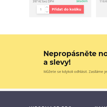
skladem
397 Kč
bez DPH
116 
Přidat do košíku
Nepropásněte no
a slevy!
Můžete se kdykoli odhlásit. Zasíláme j