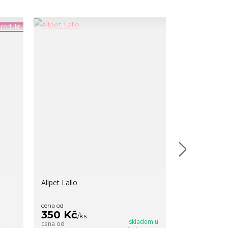
rodukt
Allpet Lallo
Senegalské pr
cena od
cena od
350 Kč
120 Kč
/
ks
/
ks
skladem u
cena od
cena od