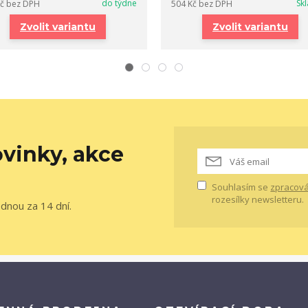
do týdne
Sk
Kč
bez DPH
504 Kč
bez DPH
Zvolit variantu
Zvolit variantu
vinky, akce
Souhlasím se
zpracová
rozesílky newsletteru.
ednou za 14 dní.