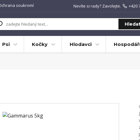
Ochrana soukromí
Nevíte si rady? Zavolejte.
+420 
Hleda
Psi
Kočky
Hlodavci
Hospodářs