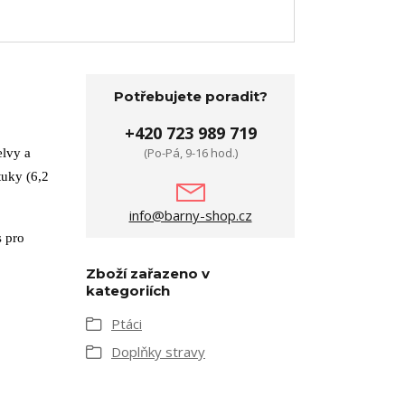
Potřebujete poradit?
+420 723 989 719
(Po-Pá, 9-16 hod.)
lvy a
tuky (6,2
info@barny-shop.cz
s pro
Zboží zařazeno v
kategoriích
Ptáci
Doplňky stravy