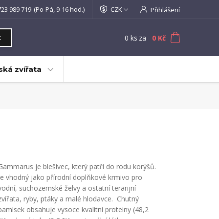
723 989 719
(Po-Pá, 9-16 hod.)
CZK
Přihlášení
0
ks
za
0 Kč
t
ká zvířata
Gammarus je blešivec, který patří do rodu korýšů.
Je vhodný jako přírodní doplňkové krmivo pro
vodní, suchozemské želvy a ostatní terarijní
zvířata, ryby, ptáky a malé hlodavce. Chutný
pamlsek obsahuje vysoce kvalitní proteiny (48,2