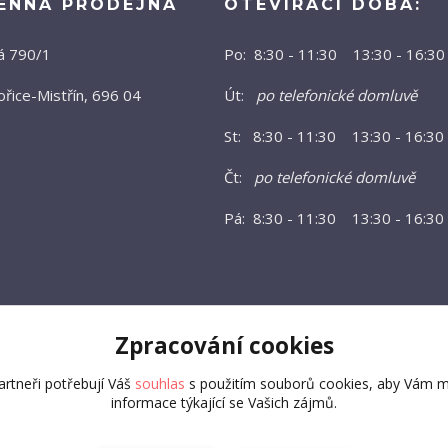
ENNÁ PRODEJNA
OTEVÍRACÍ DOBA:
á 790/1
Po: 8:30 - 11:30 13:30 - 16:30
řice-Mistřín, 696 04
Út:
po telefonické domluvě
St: 8:30 - 11:30 13:30 - 16:30
Čt:
po telefonické domluvě
Pá: 8:30 - 11:30 13:30 - 16:30
Zpracování cookies
rtneři potřebují Váš
souhlas
s použitím souborů cookies, aby Vám m
informace týkající se Vašich zájmů.
Vytvořeno na
Eshop-rychle.cz