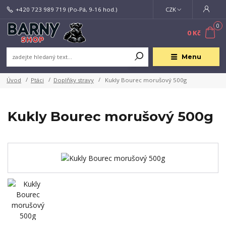
+420 723 989 719
(Po-Pá, 9-16 hod.)
CZK
0
0 Kč
Menu
Úvod
Ptáci
Doplňky stravy
Kukly Bourec morušový 500g
Kukly Bourec morušový 500g