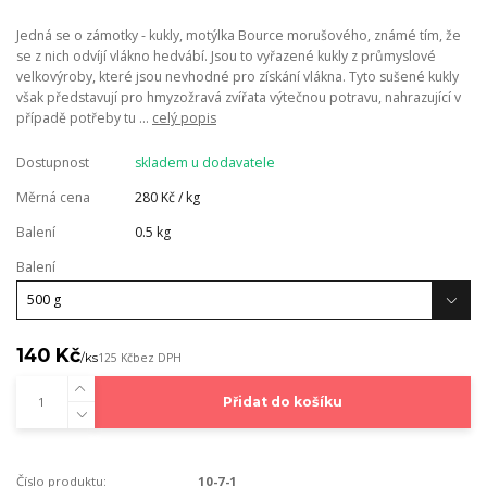
Jedná se o zámotky - kukly, motýlka Bource morušového, známé tím, že
se z nich odvíjí vlákno hedvábí. Jsou to vyřazené kukly z průmyslové
velkovýroby, které jsou nevhodné pro získání vlákna. Tyto sušené kukly
však představují pro hmyzožravá zvířata výtečnou potravu, nahrazující v
případě potřeby tu ...
celý popis
Dostupnost
skladem u dodavatele
Měrná cena
280 Kč / kg
Balení
0.5 kg
Balení
140 Kč
/
ks
125 Kč
bez DPH
Přidat do košíku
Číslo produktu:
10-7-1