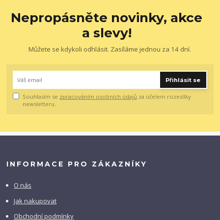
Nepropásněte novinky, akce
a slevy!
Můžete se kdykoli odhlásit. Zasíláme jednou za 14 dní.
Přihlásit se
Souhlasím se
zpracováním osobních údajů
za účelem rozesílky
newsletteru.
INFORMACE PRO ZÁKAZNÍKY
O nás
Jak nakupovat
Obchodní podmínky