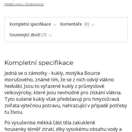
Hlídat cenu / dostupnost
Kompletní specifikace
Komentáře
0
Související zboží
7
Kompletní specifikace
Jedná se o zámotky - kukly, motýlka Bource
morušového, známé tím, že se z nich odvíjí vlákno
hedvábí. Jsou to vyřazené kukly z průmyslové
velkovýroby, které jsou nevhodné pro získání vlákna.
Tyto sušené kukly však představují pro hmyzožravá
zvířata výtečnou potravu, nahrazující v případě potřeby
tu živou.
Po vysušení
se měkká část těla zakuklené
housenky téměř ztratí, díky vysokému obsahu vody a