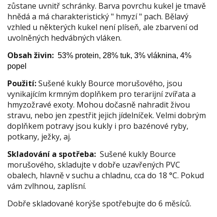
zůstane uvnitř schránky. Barva povrchu kukel je tmavě
hnědá a má charakteristický " hmyzí " pach. Bělavý
vzhled u některých kukel není plíseň, ale zbarvení od
uvolněných hedvábných vláken.
Obsah živin:
53% protein, 28% tuk, 3% vláknina, 4%
popel
Použití:
Sušené kukly Bource morušového, jsou
vynikajícím krmným doplňkem pro terarijní zvířata a
hmyzožravé exoty. Mohou dočasně nahradit živou
stravu, nebo jen zpestřit jejich jídelníček. Velmi dobrým
doplňkem potravy jsou kukly i pro bazénové ryby,
potkany, ježky, aj.
Skladování a spotřeba:
Sušené kukly Bource
morušového, skladujte v dobře uzavřených PVC
obalech, hlavně v suchu a chladnu, cca do 18 °C. Pokud
vám zvlhnou, zaplísní.
Dobře skladované korýše spotřebujte do 6 měsíců.