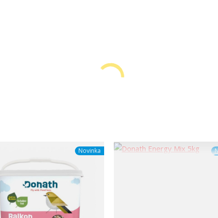
Novinka
N