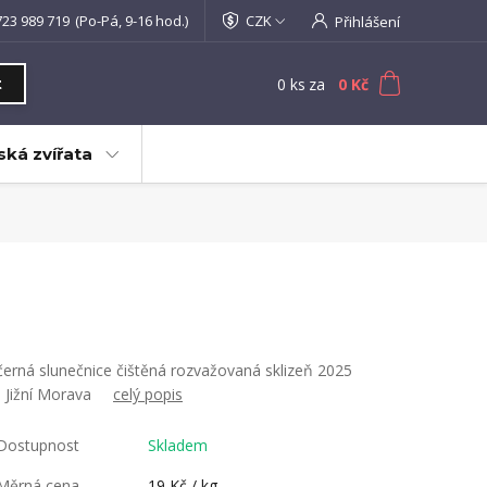
723 989 719
(Po-Pá, 9-16 hod.)
CZK
Přihlášení
0
ks
za
0 Kč
t
ká zvířata
černá slunečnice čištěná rozvažovaná sklizeň 2025
- Jižní Morava
celý popis
Dostupnost
Skladem
Měrná cena
19 Kč / kg