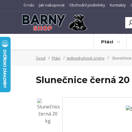
O nás
Jak nakupovat
Obchodní podmínky
Kontakty
Ptáci
Úvod
Ptáci
Jednodruhové zrniny
Slunečnice 
Slunečnice černá 20