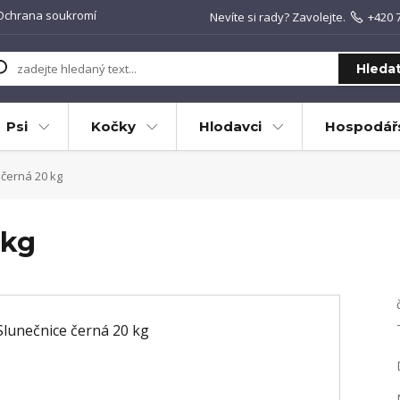
Ochrana soukromí
Nevíte si rady? Zavolejte.
+420 
Hleda
Psi
Kočky
Hlodavci
Hospodářs
černá 20 kg
 kg