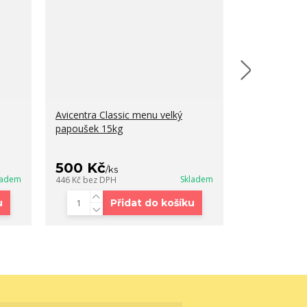
Avicentra Classic menu velký
Avest Středn
papoušek 15kg
500 Kč
535 Kč
/
ks
/
ks
ladem
Skladem
446 Kč
bez DPH
478 Kč
bez DP
u
Přidat do košíku