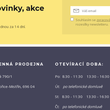
vinky, akce
Souhlasím se
zpracová
rozesílky newsletteru.
ednou za 14 dní.
ENNÁ PRODEJNA
OTEVÍRACÍ DOBA:
á 790/1
Po: 8:30 - 11:30 13:30 - 16:30
řice-Mistřín, 696 04
Út:
po telefonické domluvě
St: 8:30 - 11:30 13:30 - 16:30
Čt:
po telefonické domluvě