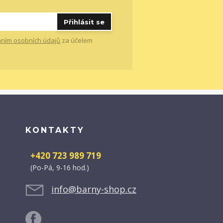
Přihlásit se
ním osobních údajů
za účelem
KONTAKTY
+420 723 989 719
(Po-Pá, 9-16 hod.)
info@barny-shop.cz