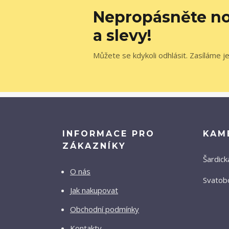
Nepropásněte no
a slevy!
Můžete se kdykoli odhlásit. Zasíláme j
INFORMACE PRO
KAM
ZÁKAZNÍKY
Šardick
O nás
Svatobo
Jak nakupovat
Obchodní podmínky
Kontakty