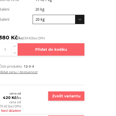
Balení
20 kg
Balení
380 Kč
/
ks
339 Kč
bez DPH
Přidat do košíku
Číslo produktu:
12-3-4
Hlídat cenu / dostupnost
cena od
Zvolit variantu
420 Kč
/
ks
cena od
75 Kč
bez DPH
Není skladem