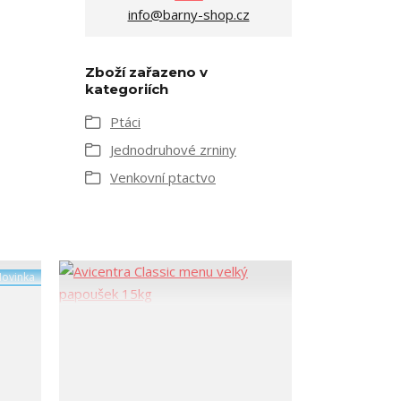
info@barny-shop.cz
Zboží zařazeno v
kategoriích
Ptáci
Jednodruhové zrniny
Venkovní ptactvo
ovinka