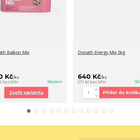
th Balkon Mix
Donath Energy Mix 5kg
0 Kč
640 Kč
/
ks
/
ks
Skladem
Sk
Kč
bez DPH
571 Kč
bez DPH
Zvolit variantu
Přidat do košík