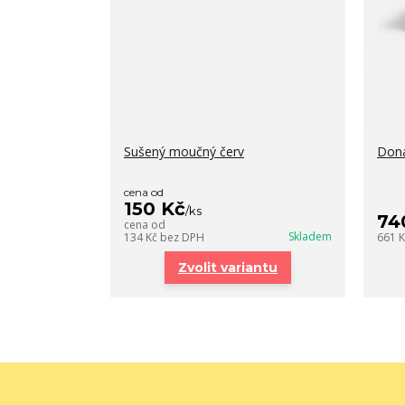
Sušený moučný červ
Dona
cena od
150 Kč
/
ks
74
cena od
Skladem
134 Kč
bez DPH
661 
Zvolit variantu